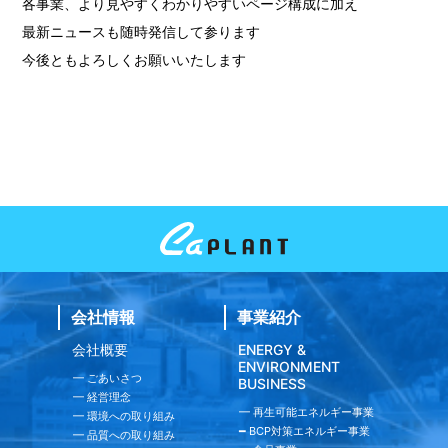
各事業、より見やすくわかりやすいページ構成に加え
最新ニュースも随時発信して参ります
今後ともよろしくお願いいたします
環境への取り組み
BCP対策エネルギー事業
会社情報
事業紹介
品質への取り組み
会社概要
ENERGY &
食品事業
ENVIRONMENT
━ ごあいさつ
BUSINESS
━ 経営理念
━ 再生可能エネルギー事業
━ 環境への取り組み
━ BCP対策エネルギー事業
━ 品質への取り組み